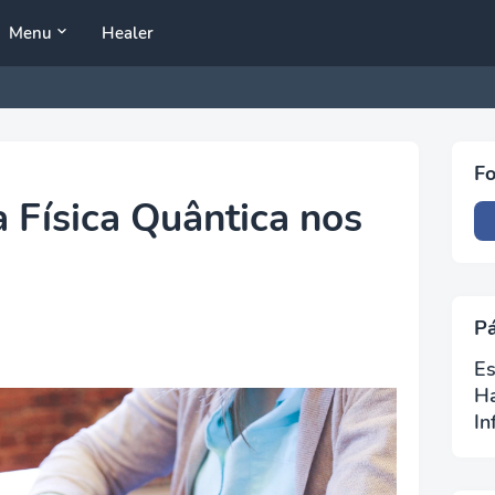
Menu
Healer
Fo
a Física Quântica nos
P
Es
H
In