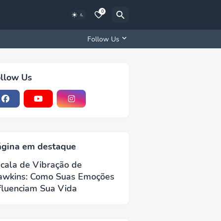
0
Follow Us
llow Us
ágina em destaque
cala de Vibração de
awkins: Como Suas Emoções
fluenciam Sua Vida