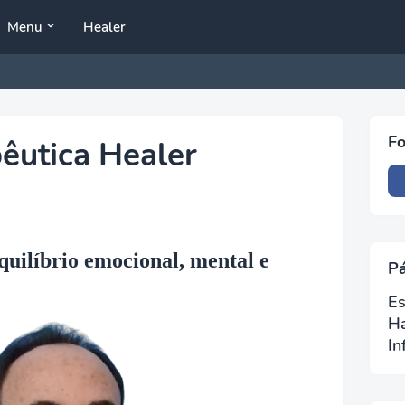
Menu
Healer
Fo
êutica Healer
quilíbrio emocional, mental e
P
Es
H
In