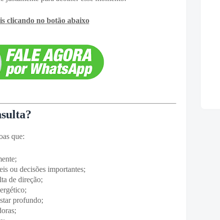
s clicando no botão abaixo
sulta?
oas que:
ente;
is ou decisões importantes;
ta de direção;
ergético;
tar profundo;
oras;