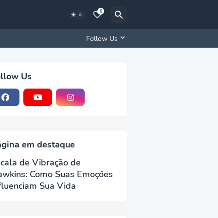
0
Follow Us
llow Us
ágina em destaque
cala de Vibração de
awkins: Como Suas Emoções
fluenciam Sua Vida