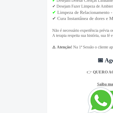
✔
Desejam Deletar Crenças Limitante
✔
Desejam Fazer Limpeza de Ambiente
✔
Limpeza de Relacionamento - 
✔ Cura Instantânea de dores e M
Não é necessário experiência prévia ou
A terapia respeita sua história, sua fé 
Atenção!
Na 1ª Sessão o cliente ap
⚠️
📅 Ag
👉
QUERO A
Saiba mai