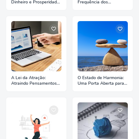
Dinheiro e Prosperidade
Frequência dos
com a Lei da Atração
Pensamentos e o Poder
da Transformação
Pessoal
A Lei da Atração:
O Estado de Harmonia:
Atraindo Pensamentos
Uma Porta Aberta para a
Semelhantes para a Sua
Prosperidade
Realidade