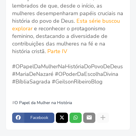
lembrados de que, desde o início, as
mulheres desempenharam papéis cruciais na
história do povo de Deus.
Esta série buscou
explorar
e reconhecer o protagonismo
feminino, destacando a diversidade de
contribuições das mulheres na fé e na
história cristã.
Parte IV
#OPapelDaMulherNaHistóriaDoPovoDeDeus
#MariaDeNazaré #OPoderDaEscolhaDivina
#BíbliaSagrada #GeilsonRibeiroBlog
O Papel da Mulher na História
Facebook