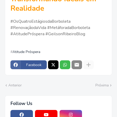
Realidade
#OsQuatroEstágiosdaBorboleta
#RenovaçãodaVida #MetáforadaBorboleta
#AtitudePróspera #GeilsonRibeiroBlog
Atitude Próspera
Facebook
Anterior
Próxima
Follow Us