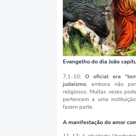
Evangelho do dia João capítu
7,1-10:
O oficial era “te
judaísmo
, embora não pert
religiosos. Multas vezes po
pertencem a uma instituiçã
fazem parte.
A manifestação do amor co
11-17: A atividade libertado