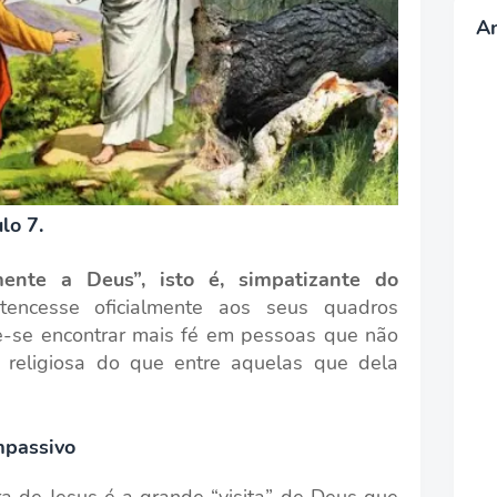
A
lo 7.
mente a Deus”, isto é, simpatizante do
encesse oficialmente aos seus quadros
de-se encontrar mais fé em pessoas que não
o religiosa do que entre aquelas que dela
mpassivo
ra de Jesus é a grande “visita” de Deus que