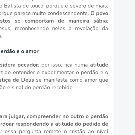
 Batista de louco, porque é severo de mais;
orque parece muito condescendente.
O povo
stos se comportam de maneira sábia
:
esus, reconhecendo neles a revelação da
.
perdão e o amor
nsidera pecador
; por isso, fica numa
atitude
az de entender e experimentar o perdão e o
stiça de Deus
se manifesta como amor que
o e sinal do perdão recebido.
para julgar, compreender no outro o perdão
erdoar respondendo a atitude do pedido de
essa pergunta remete o cristão ao nível