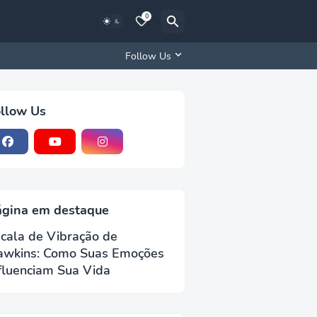
0
Follow Us
llow Us
ágina em destaque
cala de Vibração de
awkins: Como Suas Emoções
fluenciam Sua Vida