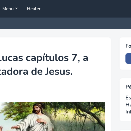
Menu
Healer
Fo
ucas capítulos 7, a
tadora de Jesus.
P
Es
H
In