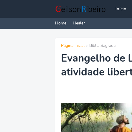
Início
Home
Healer
Página inicial
Bíblia Sagrada
Evangelho de L
atividade liber