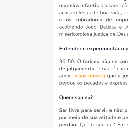
maneira infantil:
acusam João
acusam Jesus de boa-vida, p
e os cobradores de impo
acolhendo João Batista e J
misericordiosa justiça de Deus
Entender e experimentar o 
36-50:
O fariseu não se co
de julgamento
, e não é cap
amor.
Jesus mostra
que a ju
perdoa os pecados e expressã
Quem sou eu?
Ser livre para servir e não 
por meio de sua atitude e p
perdão.
Quem sou eu? Fazer 