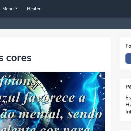
Menu
Healer
Fo
s cores
P
Es
H
In