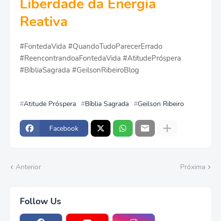
Liberdade da Energia
Reativa
#FontedaVida #QuandoTudoParecerErrado
#ReencontrandoaFontedaVida #AtitudePróspera
#BíbliaSagrada #GeilsonRibeiroBlog
Atitude Próspera
Bíblia Sagrada
Geilson Ribeiro
Facebook
Anterior
Próxima
Follow Us